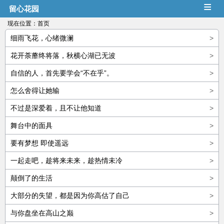
≡
留心花园
现在位置：
首页
细雨飞花，心绪微澜
>
花开荼蘼终将落，秋横心湖已无波
>
自信的人，首先要学会“不在乎”。
>
怎么舍得让她输
>
不过是深爱着，且不让他知道
>
舞台中的面具
>
要有梦想 即使遥远
>
一起走吧，趁将来未来，趁热情未冷
>
颠倒了的生活
>
大部分的失望，都是因为你高估了自己
>
与你盘坐在高山之巅
>