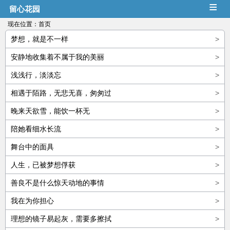
≡
留心花园
现在位置：
首页
梦想，就是不一样
>
安静地收集着不属于我的美丽
>
浅浅行，淡淡忘
>
相遇于陌路，无悲无喜，匆匆过
>
晚来天欲雪，能饮一杯无
>
陪她看细水长流
>
舞台中的面具
>
人生，已被梦想俘获
>
善良不是什么惊天动地的事情
>
我在为你担心
>
理想的镜子易起灰，需要多擦拭
>