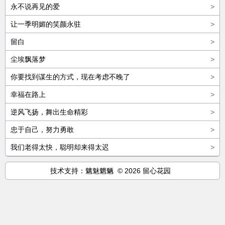
永不说再见的爱
>
让一季明媚的笑颜永驻
>
留白
>
尘埃飘落梦
>
你要找到谋生的方式，现在考虑不晚了
>
幸福在路上
>
逆风飞扬，舞出生命精彩
>
忠于自己，努力勇敢
>
我们老得太快，聪明却来得太迟
>
技术支持：魑魅魍魉 © 2026 留心花园