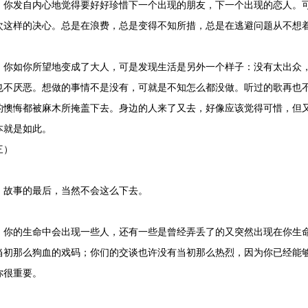
发自内心地觉得要好好珍惜下一个出现的朋友，下一个出现的恋人。可
次这样的决心。总是在浪费，总是变得不知所措，总是在逃避问题从不想
如你所望地变成了大人，可是发现生活是另外一个样子：没有太出众，
也不厌恶。想做的事情不是没有，可就是不知怎么都没做。听过的歌再也
的懊悔都被麻木所掩盖下去。身边的人来了又去，好像应该觉得可惜，但
本就是如此。
三）
事的最后，当然不会这么下去。
的生命中会出现一些人，还有一些是曾经弄丢了的又突然出现在你生命
当初那么狗血的戏码；你们的交谈也许没有当初那么热烈，因为你已经能
你很重要。