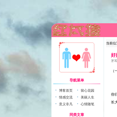
当前位
好
牙耳
（
导航菜单
你
博客首页
留心花园
你
情感交流
美丽人生
长
意义非凡
心情随笔
同类文章