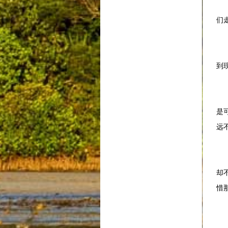
一
们
最
到
如
是
远
曾
却
惜
有