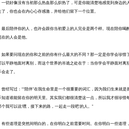
切好像没有当初那么热血那么炽热了，可是你能清楚地感觉到身边的人
走了，你也会在内心心存感激，并给他们留下一个位置。
后陪伴你的人，也许会跟你当初爱上的人完全是两个样。现在陪你喝醉
现在的人会是他。
果要问现在的你和之前的你有什么最大的不同？那一定是你学会珍惜了
可以平静地面对离别，而这个世界的吊诡之处在于：当你学会平静面对离
不会走了。
经写过：““陪伴”在我生命里是一个很重要的词汇，因为我们生来就是
不知道谁能留在你的明天里。其实我们都很清楚这一点，所以我才很珍惜
那个我可以说‘嘿，接下来的路，一起走一段吧’的人。”
些道理是突然间明白的，在你明白之前需要时间。在你明白一些道理，