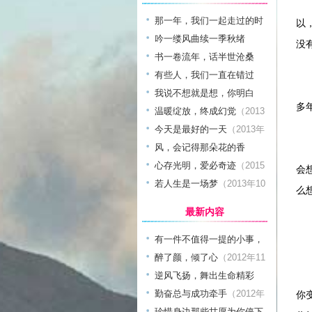
后
那一年，我们一起走过的时
以
光
吟一缕风曲续一季秋绪
（2013年03月日）
没
（2014年11月日）
书一卷流年，话半世沧桑
（2014年11月日）
有些人，我们一直在错过
曾
（2014年11月日）
我说不想就是想，你明白
多
吗？
温暖绽放，终成幻觉
（2014年01月日）
（2013
年03月日）
今天是最好的一天
（2013年
03月日）
风，会记得那朵花的香
再
（2014年06月日）
心存光明，爱必奇迹
（2015
会
年10月日）
若人生是一场梦
（2013年10
么
月日）
最新内容
有一件不值得一提的小事，
叫做爱情
醉了颜，倾了心
（2012年11月日）
（2012年11
承
月日）
逆风飞扬，舞出生命精彩
（2012年11月日）
勤奋总与成功牵手
（2012年
你
11月日）
珍惜身边那些甘愿为你停下