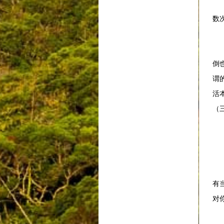
你
数
你
倒
谓
活
（
故
你
有
对