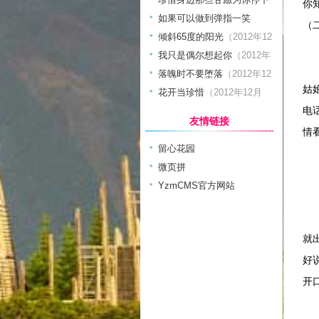
你
脚步的人
如果可以做到弹指一笑
（2012年11月日）
（
（2012年11月日）
倾斜65度的阳光
（2012年12
月日）
我只是偶尔想起你
（2012年
你
12月日）
落魄时不要堕落
（2012年12
姑
月日）
花开当珍惜
（2012年12月
电
日）
友情链接
情
留心花园
微页拼
那
YzmCMS官方网站
可
就
好
开