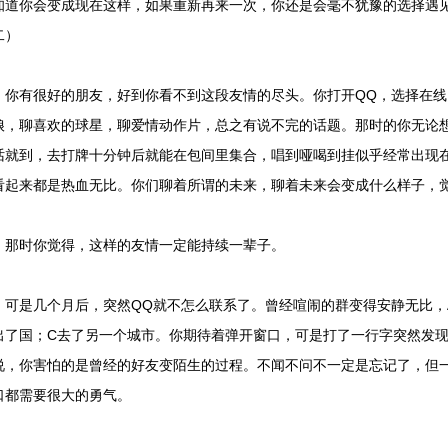
知道你会变成现在这样，如果重新再来一次，你还是会毫不犹豫的选择遇
二）
有很好的朋友，好到你看不到这段友情的尽头。你打开QQ，选择在线
娘，聊喜欢的球星，聊爱情动作片，总之有说不完的话题。那时的你无论
话就到，去打牌十分钟后就能在包间里集合，唱到哑喝到挂似乎经常出现
看起来都是热血无比。你们聊着所谓的未来，聊着未来会变成什么样子，
时你觉得，这样的友情一定能持续一辈子。
是几个月后，突然QQ就不怎么联系了。曾经喧闹的群变得安静无比，A
出了国；C去了另一个城市。你期待着弹开窗口，可是打了一行字突然发
说，你害怕的是曾经的好友变陌生的过程。不闻不问不一定是忘记了，但
口都需要很大的勇气。