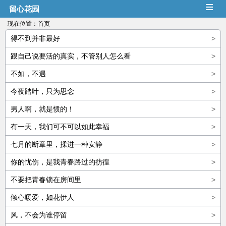
≡
留心花园
现在位置：
首页
得不到并非最好
>
跟自己说要活的真实，不管别人怎么看
>
不如，不遇
>
今夜踏叶，只为思念
>
男人啊，就是惯的！
>
有一天，我们可不可以如此幸福
>
七月的断章里，揉进一种安静
>
你的忧伤，是我青春路过的彷徨
>
不要把青春锁在房间里
>
倾心暖爱，如花伊人
>
风，不会为谁停留
>