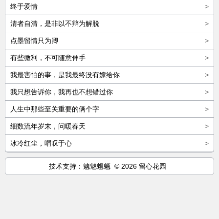
终于爱情
>
清者自清，是非以不辩为解脱
>
点墨留情只为卿
>
有些微利，不可随意伸手
>
我最害怕的事，是我最终没有嫁给你
>
我只想告诉你，我再也不想错过你
>
人生中那些至关重要的俩个字
>
细数流年岁末，问暖春天
>
冰冷红尘，喟叹于心
>
技术支持：魑魅魍魉 © 2026 留心花园