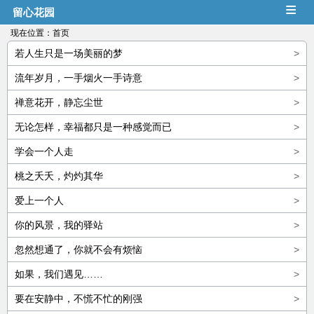
≡
留心花园
现在位置：
首页
若人生只是一场美丽的梦
>
流年岁月，一手烟火一手诗意
>
禅意花开，静忘尘世
>
无论怎样，幸福都只是一种感觉而已
>
学会一个人走
>
桃之夭夭，灼灼其华
>
爱上一个人
>
你的风景，我的驿站
>
忽然想通了，你就不会有烦恼
>
如果，我们遇见……
>
要在安静中，不慌不忙的刚强
>