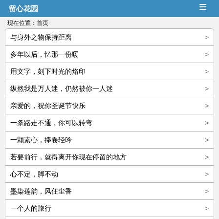
≡
留心花园
现在位置：
首页
与身外之物保持距离
>
多年以后，忆那一份暖
>
用文字，刻下时光的烙印
>
纵然我是万人迷，仍然被你一人迷
>
亲爱的，祝你圣诞节快乐
>
一条路走不通，你可以转弯
>
一颗素心，捧卷轻吟
>
若要前行，就得离开你现在停留的地方
>
心不定，脚不动
>
墨染莲韵，风住尘香
>
一个人的旅行
>