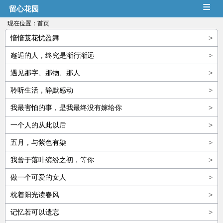
≡
留心花园
现在位置：
首页
愔愔芨花忧盈舞
>
邂逅的人，终究是渐行渐远
>
遇见那字、那物、那人
>
聆听生活，静默感动
>
我最害怕的事，是我最终没有嫁给你
>
一个人的从此以后
>
五月，与紫色有染
>
我曾于落叶缤纷之初，等你
>
做一个可爱的女人
>
枕着阳光读春风
>
记忆若可以遗忘
>