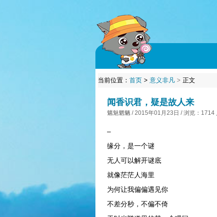
当前位置：
首页
>
意义非凡
>
正文
闻香识君，疑是故人来
魑魅魍魉 / 2015年01月23日 / 浏览：1714
–
缘分，是一个谜
无人可以解开谜底
就像茫茫人海里
为何让我偏偏遇见你
不差分秒，不偏不倚