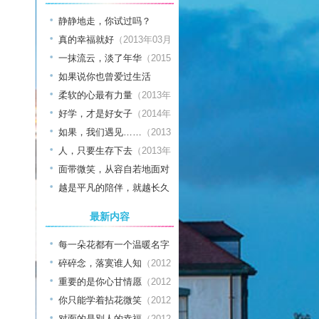
静静地走，你试过吗？
（2013年05月日）
真的幸福就好
（2013年03月
日）
一抹流云，淡了年华
（2015
年01月日）
如果说你也曾爱过生活
（2014年04月日）
柔软的心最有力量
（2013年
03月日）
好学，才是好女子
（2014年
03月日）
如果，我们遇见……
（2013
年03月日）
人，只要生存下去
（2013年
09月日）
面带微笑，从容自若地面对
生活
越是平凡的陪伴，就越长久
（2013年01月日）
（2012年12月日）
最新内容
每一朵花都有一个温暖名字
（2012年11月日）
碎碎念，落寞谁人知
（2012
年11月日）
重要的是你心甘情愿
（2012
年11月日）
你只能学着拈花微笑
（2012
年11月日）
对面的是別人的幸福
（2012