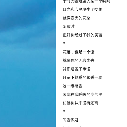
于时光隧道里的某一个瞬间
目光和心灵发生了交集
就像春天的花朵
绽放时
正好你经过了我的美丽
//
花落，也是一个谜
就像你的无言离去
背影遮盖了承诺
只留下熟悉的馨香一缕
这一缕馨香
萦绕在我呼吸的空气里
仿佛你从来没有远离
//
闻香识君