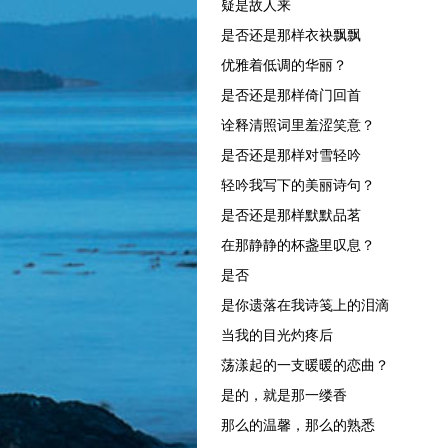
疑是故人来
是否还是那样衣袂飘飘
优雅着低调的华丽？
是否还是那样倚门回首
诠释清照词里羞涩笑意？
是否还是那样对雪轻吟
轻吟我写下的美丽诗句？
是否还是那样默默品茗
在那静静的杯盏里叹息？
是否
是你遗落在我诗笺上的泪滴
当我的目光灼疼后
荡漾起的一支暖暖的恋曲？
是的，就是那一缕香
那么的温馨，那么的熟悉