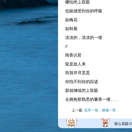
哪怕闭上双眼
也能感受到你的呼吸
如梅花
如秋菊
淡淡的，淡淡的一缕
//
闻香识君
疑是故人来
而我寻寻觅觅
却找不到你的踪迹
那就继续闭上双眼
去拥抱那熟悉的馨香一缕……
上一篇:
花开一场，倾城一世
留心花园 ©