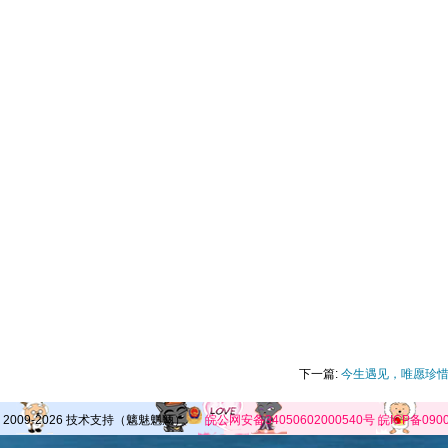
下一篇:
今生遇见，唯愿珍
 2009-2026 技术支持（魑魅魍魉）
皖公网安备34050602000540号
皖ICP备0900