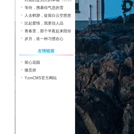
年11月日）
等待，携裹你气息的雪
（2012年12月日）
人去鹤渺，徒留白云空悠悠
（2012年12月日）
比起爱情，我更信人品
（2012年12月日）
青春里，那个半夜起来陪你
聊天的人
岁月，依一种习惯在心
（2012年12月日）
（2012年12月日）
友情链接
留心花园
微页拼
YzmCMS官方网站